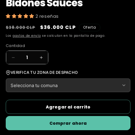
Bidones Sauces
2 reseñas
Precio
Precio
$36.000 CLP
$38.000 CLP
Oferta
habitual
de
Los
gastos de envío
se calculan en la pantalla de pago.
oferta
Cantidad
Cantidad
Reducir
Aumentar
cantidad
cantidad
para
para
VERIFICA TU ZONA DE DESPACHO
Dispensador
Dispensador
Natural
Natural
+
+
4
4
Bidones
Bidones
Agregar al carrito
Sauces
Sauces
Comprar ahora