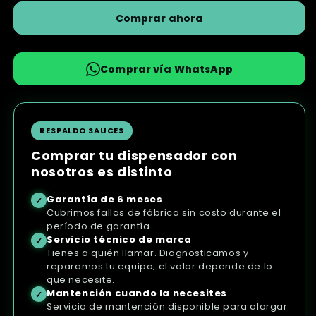
Compresor
Compresor
Comprar ahora
Modelo
Modelo
CB-
CB-
531B
531B
Comprar vía WhatsApp
RESPALDO SAUCES
Comprar tu dispensador con
nosotros es distinto
Garantía de 6 meses
✓
Cubrimos fallas de fábrica sin costo durante el
período de garantía.
Servicio técnico de marca
✓
Tienes a quién llamar. Diagnosticamos y
reparamos tu equipo; el valor depende de lo
que necesite.
Mantención cuando la necesites
✓
Servicio de mantención disponible para alargar