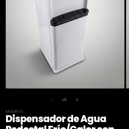
de
1
/
3
SAUCES.CL
Dispensador de Agua