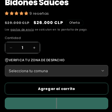
Bidones Sauces
9 reseñas
Precio
Precio
$26.000 CLP
$29.000 CLP
Oferta
habitual
de
Los
gastos de envío
se calculan en la pantalla de pago.
oferta
Cantidad
Cantidad
Reducir
Aumentar
cantidad
cantidad
para
para
VERIFICA TU ZONA DE DESPACHO
Bomba
Bomba
USB
USB
PRO
PRO
+
+
2
2
Agregar al carrito
Bidones
Bidones
Sauces
Sauces