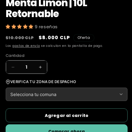
Menta Limón | 10L
Retornable
9 reseñas
Precio
Precio
$8.000 CLP
$10.000 CLP
Oferta
habitual
de
Los
gastos de envío
se calculan en la pantalla de pago.
oferta
Cantidad
Cantidad
Reducir
Aumentar
cantidad
cantidad
para
para
VERIFICA TU ZONA DE DESPACHO
Bidón
Bidón
Sauces™
Sauces™
Eco-
Eco-
Refill
Refill
Menta
Menta
Agregar al carrito
Limón
Limón
|
|
Comprar ahora
10L
10L