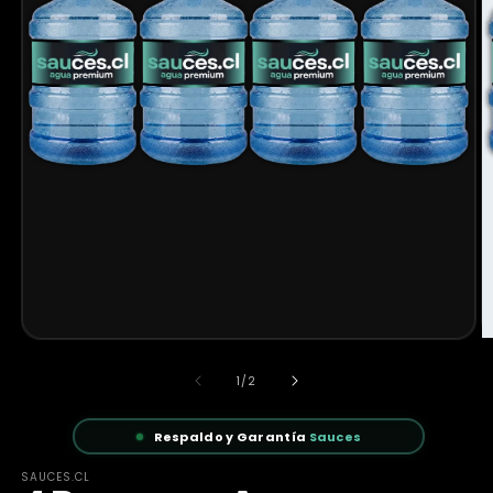
de
1
/
2
Respaldo y Garantía
Sauces
SAUCES.CL