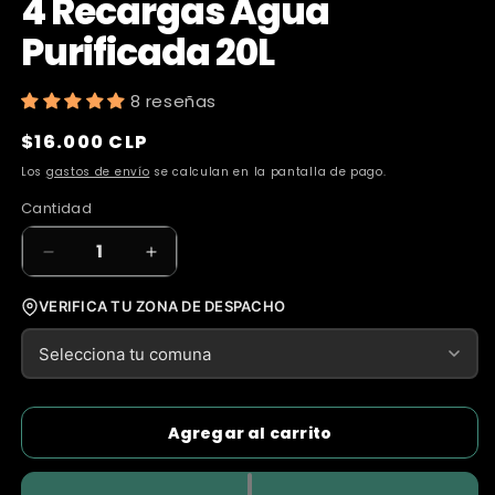
4 Recargas Agua
Purificada 20L
8 reseñas
Precio
$16.000 CLP
habitual
Los
gastos de envío
se calculan en la pantalla de pago.
Cantidad
Cantidad
Reducir
Aumentar
cantidad
cantidad
para
para
VERIFICA TU ZONA DE DESPACHO
4
4
Recargas
Recargas
Agua
Agua
Purificada
Purificada
20L
20L
Agregar al carrito