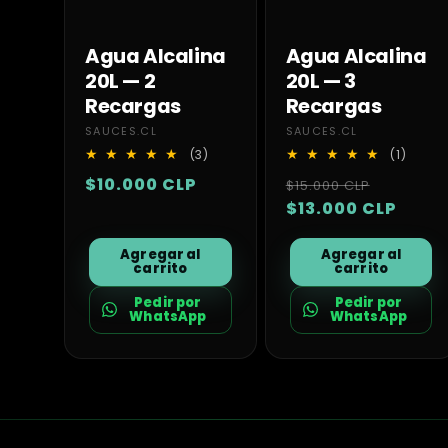
Agua Alcalina
Agua Alcalina
20L — 2
20L — 3
Recargas
Recargas
Proveedor:
Proveedor:
SAUCES.CL
SAUCES.CL
3
1
(3)
(1)
reseñas
reseñ
Precio
$10.000 CLP
Precio
Precio
$15.000 CLP
totales
totale
habitual
habitual
$13.000 CLP
de
oferta
Agregar al
Agregar al
carrito
carrito
Pedir por
Pedir por
WhatsApp
WhatsApp