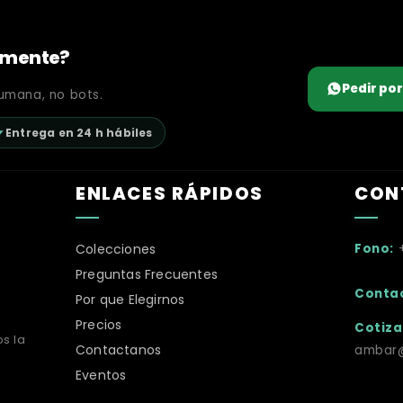
tamente?
Pedir po
umana, no bots.
Entrega en 24 h hábiles
ENLACES RÁPIDOS
CON
Colecciones
Fono:
Preguntas Frecuentes
Conta
Por que Elegirnos
Precios
Cotiza
s la
Contactanos
ambar@
Eventos