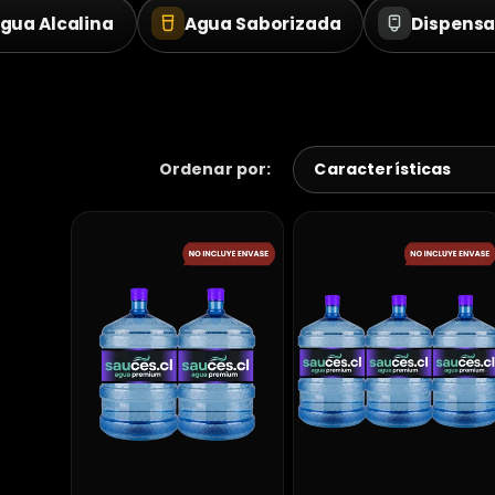
gua Alcalina
Agua Saborizada
Dispens
Ordenar por: