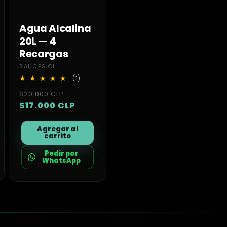
Agua Alcalina
20L — 4
Recargas
Proveedor:
SAUCES.CL
1
(1)
as
reseñas
Precio
Precio
$20.000 CLP
s
totales
habitual
$17.000 CLP
de
oferta
Agregar al
carrito
Pedir por
WhatsApp